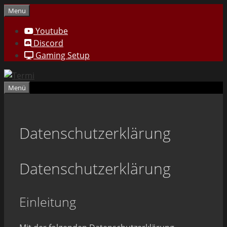
Zum
Menu
Inhalt
Youtube
springen
Discord
Gaming Setup
Menü
Datenschutzerklärung
Datenschutzerklärung
Einleitung